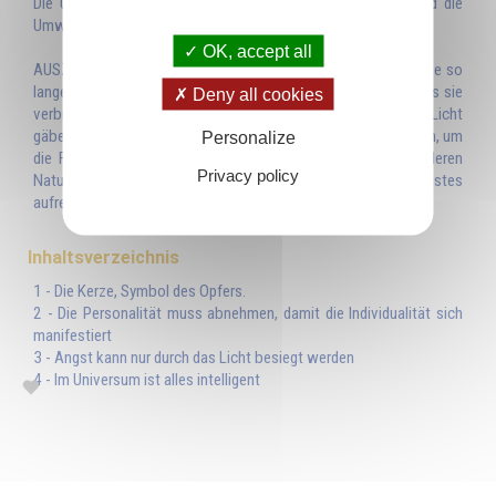
Die Umwandlung einer Materie in eine subtilere Materie und die
Umwandlung einer Energie in eine höhere Energie.
OK, accept all
AUSZUG: »Wenn ihr eine Kerze anzündet, wird euch die Flamme so
lange ihr Licht geben, wie sie von dem Wachs ernährt wird, das sie
Deny all cookies
verbrennt… Diese Verbrennung ist ein Opfer, ohne das es kein Licht
gäbe. Wie die Kerze besitzt der Mensch die nötigen Materialien, um
Personalize
die Flamme in sich zu ernähren: alle Äußerungen seiner niederen
Privacy policy
Natur. Indem er diese opfert, hält er die Flamme seines Geistes
aufrecht.«
Inhaltsverzeichnis
1 - Die Kerze, Symbol des Opfers.
2 - Die Personalität muss abnehmen, damit die Individualität sich
manifestiert
3 - Angst kann nur durch das Licht besiegt werden
4 - Im Universum ist alles intelligent