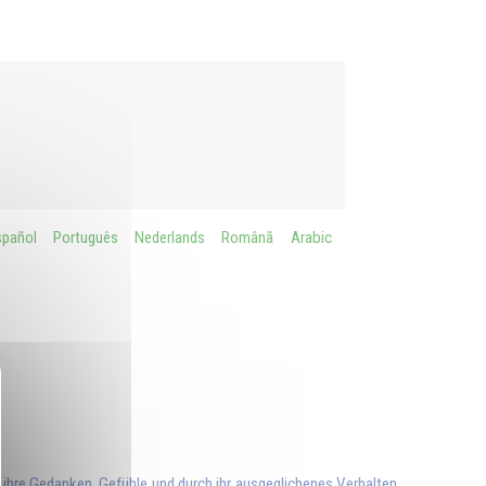
spañol
Português
Nederlands
Românã
Arabic
h ihre Gedanken, Gefühle und durch ihr ausgeglichenes Verhalten