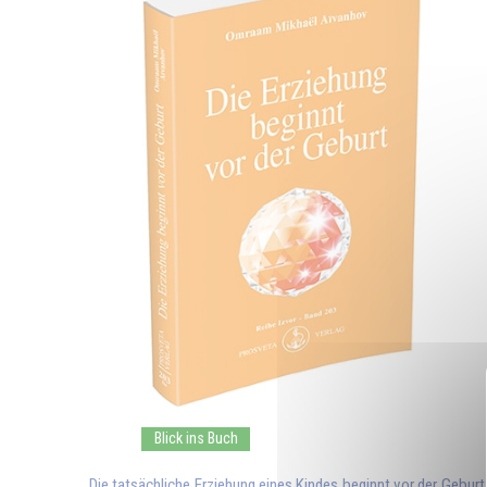
Blick ins Buch
Die tatsächliche Erziehung eines Kindes beginnt vor der Geburt