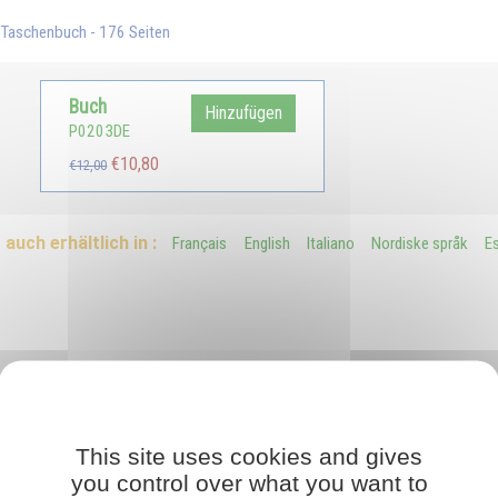
Taschenbuch - 176 Seiten
Buch
Hinzufügen
P0203DE
€10,80
€12,00
auch erhältlich in :
Français
English
Italiano
Nordiske språk
E
This site uses cookies and gives
you control over what you want to
, weil sie sich zunächst im Unterbewusstsein vollzieht. Die Mutter kann durc