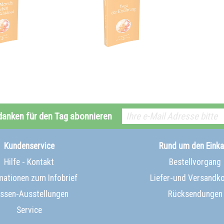
danken für den Tag abonnieren
Kundenservice
Rund um den Einka
Hilfe - Kontakt
Bestellvorgang
mationen zum Infobrief
Liefer-und Versandk
ssen-Ausstellungen
Rücksendungen
Service