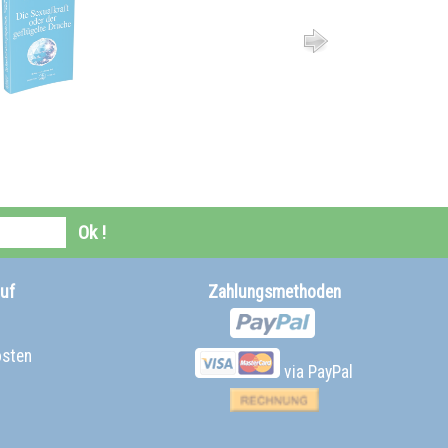
Ok !
uf
Zahlungsmethoden
osten
via PayPal