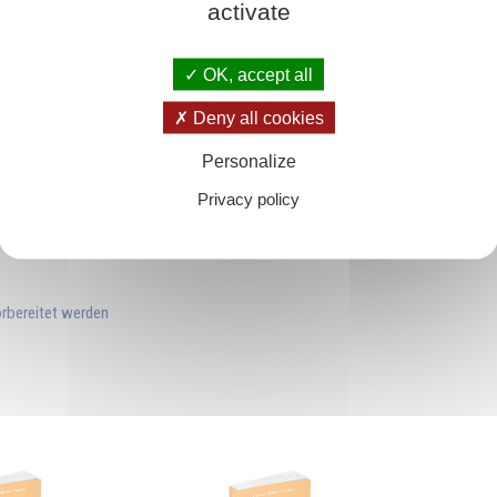
activate
eser magische Einfluss soll auch nach der Geburt weiterhin auf das Kind ausgeü
gen sollten schließlich ihre erzieherische Aufgabe durch ihr eigenes gutes Vor
OK, accept all
Deny all cookies
Personalize
Privacy policy
orbereitet werden