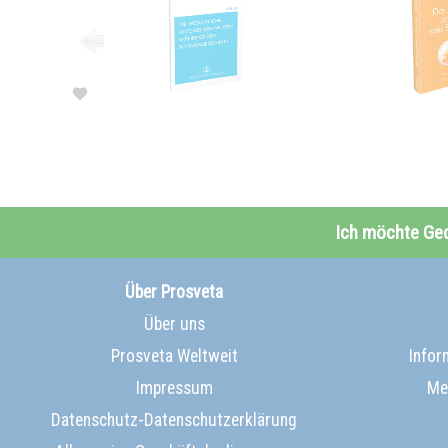
Ich möchte Ge
Über Prosveta
Über uns
Prosveta Weltweit
Infor
Impressum
Me
Datenschutz-Datenschutzerklärung