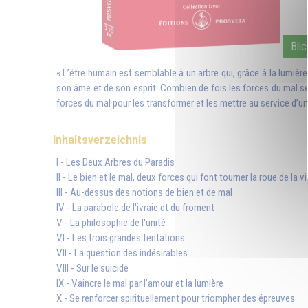
Blic
« L’être humain est semblable à un arbre qui, grâce à la lumière d
son âme et de son esprit. Combien de fois les forces du mal se pe
forces du mal pour les transformer et les mettre au service d’un i
Inhaltsverzeichnis
I - Les Deux Arbres du Paradis
II - Le bien et le mal, deux forces qui font tourner la roue de la vi
III - Au-dessus des notions de bien et de mal
IV - La parabole de l'ivraie et du froment
V - La philosophie de l'unité
VI - Les trois grandes tentations
VII - La question des indésirables
VIII - Sur le suicide
IX - Vaincre le mal par l'amour et la lumière
X - Se renforcer spirituellement pour triompher des épreuves