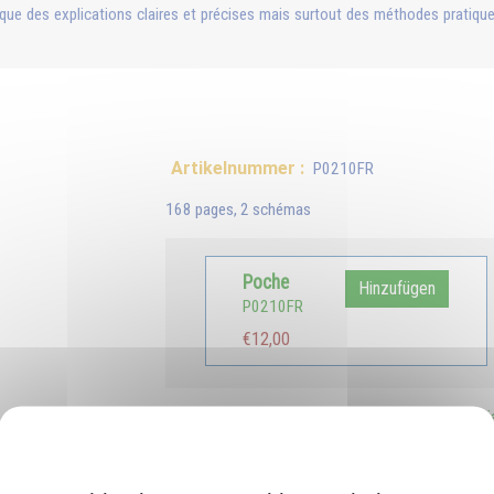
ue des explications claires et précises mais surtout des méthodes pratiques
Artikelnummer :
P0210FR
168 pages, 2 schémas
Poche
Hinzufügen
P0210FR
€12,00
auch erhältlich in :
Deutsch
English
Ital