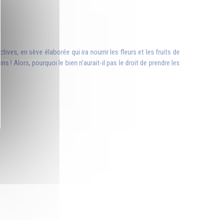
tives, en sève élaborée qui ira nourrir les fleurs et les fruits de
 ! Alors, pourquoi le bien n’aurait-il pas le droit de prendre les