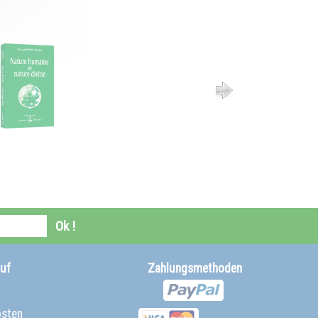
Ok !
uf
Zahlungsmethoden
osten