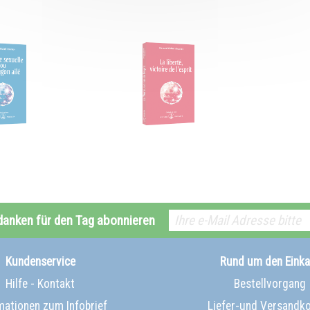
danken für den Tag abonnieren
Kundenservice
Rund um den Einka
Hilfe - Kontakt
Bestellvorgang
mationen zum Infobrief
Liefer-und Versandk