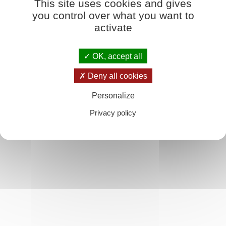
This site uses cookies and gives
you control over what you want to
activate
k ins Buch
u soleil spirituel, peut transformer en lui la sève brute, ses tendances instinc
OK, accept all
rmettent de détourner les forces du bien pour les faire servir à leurs desseins
Deny all cookies
déal élevé ? Non seulement il en a le droit, mais il en a même le devoir. »
Personalize
Privacy policy
e