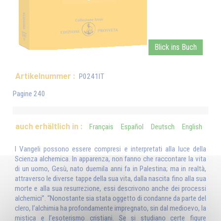
Blick ins Buch
Artikelnummer :
P0241IT
Pagine 240
auch erhältlich in :
Français
Español
Deutsch
English
I Vangeli possono essere compresi e interpretati alla luce della
Scienza alchemica. In apparenza, non fanno che raccontare la vita
di un uomo, Gesù, nato duemila anni fa in Palestina; ma in realtà,
attraverso le diverse tappe della sua vita, dalla nascita fino alla sua
morte e alla sua resurrezione, essi descrivono anche dei processi
alchemici”. “Nonostante sia stata oggetto di condanne da parte del
clero, l’alchimia ha profondamente impregnato, sin dal medioevo, la
mistica e l’esoterismo cristiani. Se si studiano certe figure