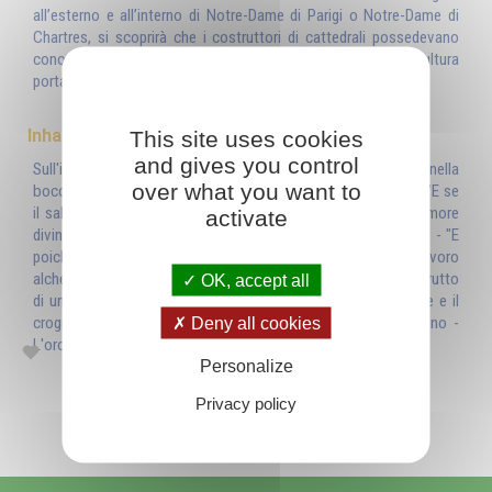
all’esterno e all’interno di Notre-Dame di Parigi o Notre-Dame di
Chartres, si scoprirà che i costruttori di cattedrali possedevano
conoscenze alchemiche delle quali sia l’architettura che la scultura
portano numerose testimonianze.
Inhaltsverzeichnis
This site uses cookies
and gives you control
Sull'interpretazione delle Scritture - "Non quello che entra nella
over what you want to
bocca rende impuro l'uomo..." - "Voi siete il sale della terra" - "E se
il sale perde il suo sapore..." - Gustare il sapore del sale: l'amore
activate
divino - "Voi siete la luce del mondo" - Il sale degli alchimisti - "E
poiché tutte le cose sono e provengono da Uno" - Il lavoro
alchemico: il tre al di sopra del quattro - La pietra filosofale, frutto
OK, accept all
di un'unione mistica - La rigenerazione della materia: la croce e il
crogiolo - La rugiada di maggio - La crescita del germe divino -
Deny all cookies
L'oro del vero sapere: l'alchimista e il cercatore d'oro
Personalize
Privacy policy