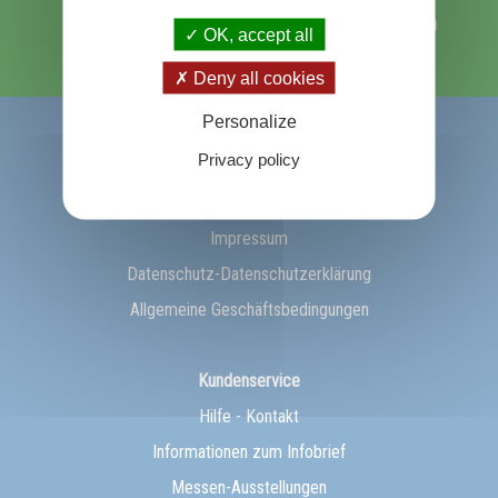
Ich möchte Gedanken für den Tag abonnieren
OK, accept all
Ok !
Deny all cookies
Personalize
Über Prosveta
Privacy policy
Über uns
Prosveta Weltweit
Impressum
Datenschutz-Datenschutzerklärung
Allgemeine Geschäftsbedingungen
Kundenservice
Hilfe - Kontakt
Informationen zum Infobrief
Messen-Ausstellungen