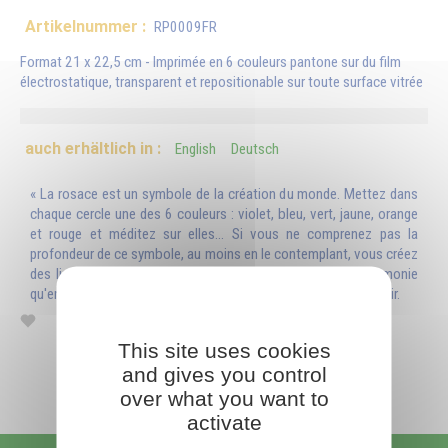
Artikelnummer :
RP0009FR
Format 21 x 22,5 cm - Imprimée en 6 couleurs pantone sur du film
électrostatique, transparent et repositionable sur toute surface vitrée
auch erhältlich in :
English
Deutsch
« La rosace est un symbole de la création du monde. Mettez dans
chaque cercle une des 6 couleurs : violet, bleu, vert, jaune, orange
et rouge et méditez sur elles... Si vous ne comprenez pas la
profondeur de ce symbole, au moins en le contemplant, vous créez
des liens entre lui et vous. Cette figure est d'une telle harmonie
qu'en la regardant vous sentirez une immense paix vous envahir.
This site uses cookies
and gives you control
over what you want to
activate