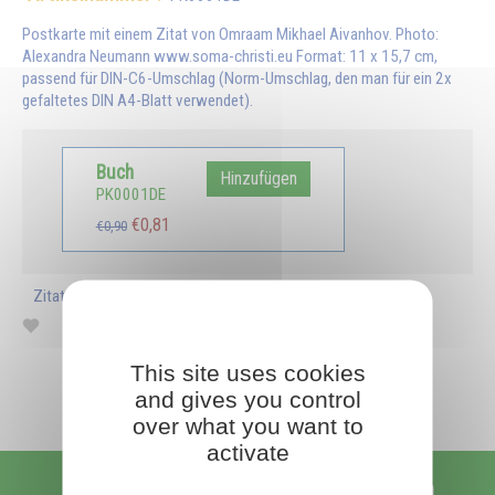
Postkarte mit einem Zitat von Omraam Mikhael Aivanhov. Photo:
Alexandra Neumann www.soma-christi.eu Format: 11 x 15,7 cm,
passend für DIN-C6-Umschlag (Norm-Umschlag, den man für ein 2x
gefaltetes DIN A4-Blatt verwendet).
Buch
Hinzufügen
PK0001DE
€0,81
€0,90
Zitat: Die Schönheit ist ein Ausdruck der Vollkommenheit.
This site uses cookies
and gives you control
over what you want to
activate
Ich möchte Gedanken für den Tag abonnieren