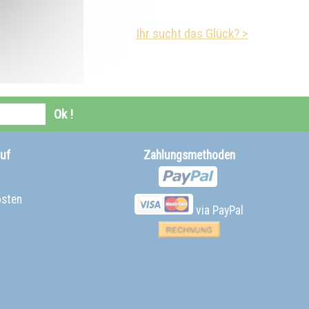
Ihr sucht das Glück? >
Ok !
uf
Zahlungsmethoden
osten
via PayPal