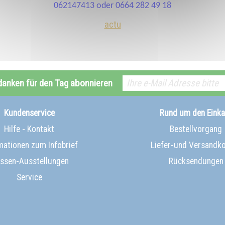
062147413 oder 0664 282 49 18
actu
danken für den Tag abonnieren
Kundenservice
Rund um den Einka
Hilfe - Kontakt
Bestellvorgang
mationen zum Infobrief
Liefer-und Versandk
ssen-Ausstellungen
Rücksendungen
Service