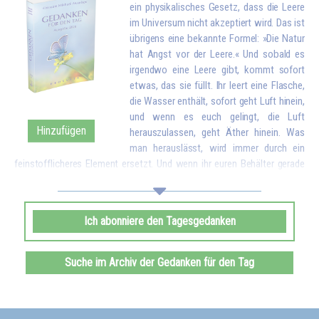
ein physikalisches Gesetz, dass die Leere
im Universum nicht akzeptiert wird. Das ist
übrigens eine bekannte Formel: »Die Natur
hat Angst vor der Leere.« Und sobald es
irgendwo eine Leere gibt, kommt sofort
etwas, das sie füllt. Ihr leert eine Flasche,
die Wasser enthält, sofort geht Luft hinein,
und wenn es euch gelingt, die Luft
Hinzufügen
herauszulassen, geht Äther hinein. Was
man herauslässt, wird immer durch ein
feinstofflicheres Element ersetzt. Und wenn ihr euren Behälter gerade
geleert habt, indem ihr eure Liebe und eure guten Wünsche allen
Geschöpfen gegeben habt, kommt sofort etwas von oben, um euch zu
füllen.*
Ich abonniere den Tagesgedanken
Omraam Mikhaël Aïvanhov
Siehe das Buch
Geistiges und künstlerisches Schaffen
, kapitel VIII
Suche im Archiv der Gedanken für den Tag