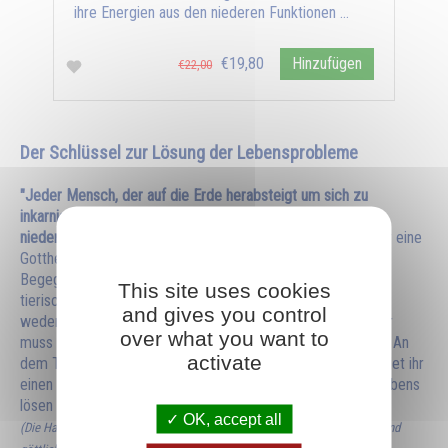
ihre Energien aus den niederen Funktionen …
€19,80
Hinzufügen
€22,00
Der Schlüssel zur Lösung der Lebensprobleme
"Jeder Mensch, der auf die Erde herabsteigt um sich zu
inkarnieren, trägt in sich die Keime der beiden Welten, der
niederen und der höheren.
Deshalb kann man sagen, dass er eine
Gottheit und zur gleichen Zeit ein Tier ist. Ja, es ist die
Begegnung dieser beiden Naturen, der göttlichen und der
This site uses cookies
tierischen, die ihn zu einem Menschen machen. Er kann sich
and gives you control
weder von der einen, noch von der anderen trennen, aber er
over what you want to
muss mit ihnen arbeiten um sie schlußendlich anzugleichen. An
activate
dem Tag, an dem ihr über dieses Thema Klarheit habt, werdet ihr
einen Schlüssel besitzen, mit dem ihr alle Probleme des Lebens
lösen könnt."
OK, accept all
(Die Hauptthemen dieses Buches sind im folgenden Buch "Menschliche und