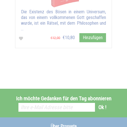
Die Existenz des Bösen in einem Universum,
das von einem vollkommenen Gott geschaffen
wurde, ist ein Rätsel, mit dem Philosophen und
…
€10,80
Hinzufügen
€12,00
Ich möchte Gedanken für den Tag abonnieren
Ok !
Über Prosveta