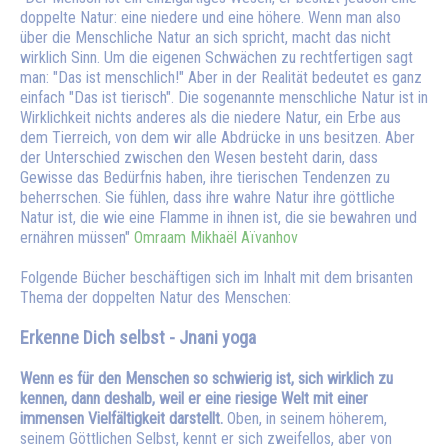
doppelte Natur:
eine niedere und eine höhere. Wenn man also
über die Menschliche Natur an sich spricht, macht das nicht
wirklich Sinn.
Um die eigenen Schwächen zu rechtfertigen sagt
man: "Das ist menschlich!"
Aber in der Realität bedeutet es ganz
einfach "Das ist tierisch".
Die sogenannte menschliche Natur ist in
Wirklichkeit nichts anderes als die niedere Natur,
ein Erbe aus
dem Tierreich, von dem wir alle Abdrücke in uns besitzen.
Aber
der Unterschied zwischen den Wesen besteht darin, dass
Gewisse das Bedürfnis haben, ihre tierischen Tendenzen zu
beherrschen.
Sie fühlen, dass ihre wahre Natur ihre göttliche
Natur ist, die wie eine Flamme in ihnen ist, die sie bewahren und
ernähren müssen"
Omraam Mikhaël Aïvanhov
Folgende Bücher beschäftigen sich im Inhalt mit dem brisanten
Thema der doppelten Natur des Menschen:
Erkenne Dich selbst - Jnani yoga
Wenn es für den Menschen so schwierig ist, sich wirklich zu
kennen, dann deshalb, weil er eine riesige Welt mit einer
immensen Vielfältigkeit darstellt.
Oben, in seinem höherem,
seinem Göttlichen Selbst, kennt er sich zweifellos, aber von