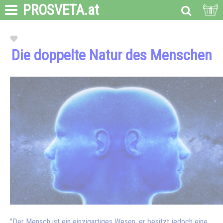
PROSVETA
.at
1
Die doppelte Natur des Menschen
"Der Mensch ist ein einzigartiges Wesen, er besitzt jedoch eine