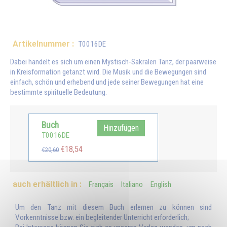
Artikelnummer :
T0016DE
Dabei handelt es sich um einen Mystisch-Sakralen Tanz, der paarweise
in Kreisformation getanzt wird. Die Musik und die Bewegungen sind
einfach, schön und erhebend und jede seiner Bewegungen hat eine
bestimmte spirituelle Bedeutung.
Buch
Hinzufügen
T0016DE
€18,54
€20,60
auch erhältlich in :
Français
Italiano
English
Um den Tanz mit diesem Buch erlernen zu können sind
Vorkenntnisse bzw. ein begleitender Unterricht erforderlich;