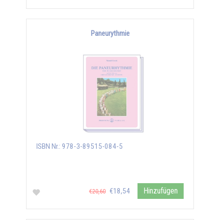
Paneurythmie
ISBN Nr.: 978-3-89515-084-5
Hinzufügen
€18,54
€20,60