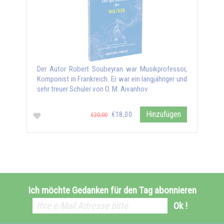
Der Autor Robert Soubeyran war Musikprofessor,
Komponist in Frankreich. Er war ein langjähriger und
sehr treuer Schüler von O. M. Aivanhov.
Hinzufügen
€18,00
€20,00
Ich möchte Gedanken für den Tag abonnieren
Ok !