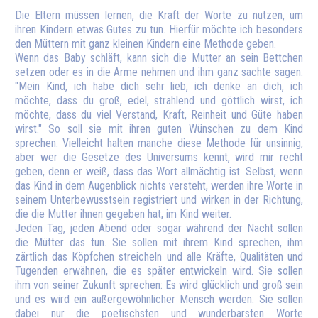
Die Eltern müssen lernen, die Kraft der Worte zu nutzen, um
ihren Kindern etwas Gutes zu tun. Hierfür möchte ich besonders
den Müttern mit ganz kleinen Kindern eine Methode geben.
Wenn das Baby schläft, kann sich die Mutter an sein Bettchen
setzen oder es in die Arme nehmen und ihm ganz sachte sagen:
"Mein Kind, ich habe dich sehr lieb, ich denke an dich, ich
möchte, dass du groß, edel, strahlend und göttlich wirst, ich
möchte, dass du viel Verstand, Kraft, Reinheit und Güte haben
wirst." So soll sie mit ihren guten Wünschen zu dem Kind
sprechen. Vielleicht halten manche diese Methode für unsinnig,
aber wer die Gesetze des Universums kennt, wird mir recht
geben, denn er weiß, dass das Wort allmächtig ist. Selbst, wenn
das Kind in dem Augenblick nichts versteht, werden ihre Worte in
seinem Unterbewusstsein registriert und wirken in der Richtung,
die die Mutter ihnen gegeben hat, im Kind weiter.
Jeden Tag, jeden Abend oder sogar während der Nacht sollen
die Mütter das tun. Sie sollen mit ihrem Kind sprechen, ihm
zärtlich das Köpfchen streicheln und alle Kräfte, Qualitäten und
Tugenden erwähnen, die es später entwickeln wird. Sie sollen
ihm von seiner Zukunft sprechen: Es wird glücklich und groß sein
und es wird ein außergewöhnlicher Mensch werden. Sie sollen
dabei nur die poetischsten und wunderbarsten Worte