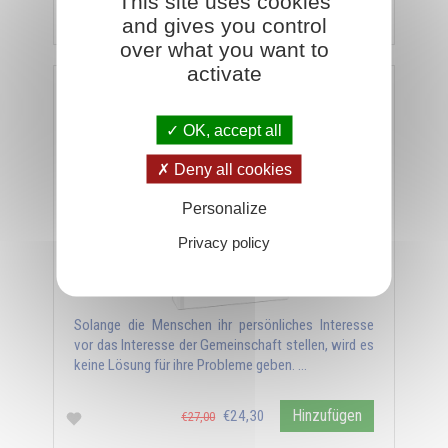
This site uses cookies
Hinzufügen
€19,80
€22,00
and gives you control
over what you want to
activate
Die Pädagogik in der Einweihungslehre - Band
28/29
OK, accept all
Deny all cookies
Personalize
Privacy policy
Solange die Menschen ihr persönliches Interesse
vor das Interesse der Gemeinschaft stellen, wird es
keine Lösung für ihre Probleme geben. …
Hinzufügen
€24,30
€27,00