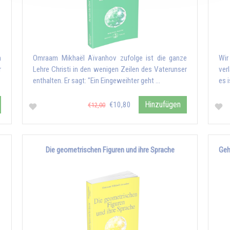
n
Omraam Mikhaël Aïvanhov zufolge ist die ganze
Wir
r
Lehre Christi in den wenigen Zeilen des Vaterunser
ver
enthalten. Er sagt: "Ein Eingeweihter geht …
es 
Hinzufügen
€10,80
€12,00
Die geometrischen Figuren und ihre Sprache
Geh