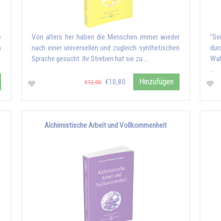
e
Von alters her haben die Menschen immer wieder
"Se
n
nach einer universellen und zugleich synthetischen
du
Sprache gesucht. Ihr Streben hat sie zu …
Wah
…
Hinzufügen
€10,80
€12,00
Alchimistische Arbeit und Vollkommenheit