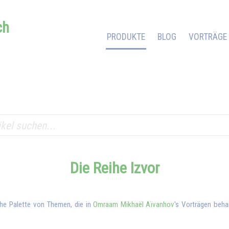
ch
PRODUKTE
BLOG
VORTRÄGE
Die Reihe Izvor
iche Palette von Themen, die in
Omraam Mikhaël Aïvanhov
's Vorträgen beh