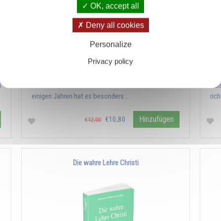
OK, accept all
Deny all cookies
Personalize
Privacy policy
n
Der Überlieferung zufolge ist das Licht die lebende
Wie
h
Substanz, mit der Gott die Welt erschaffen hat. Seit
Sch
einigen Jahren hat es besonders …
ric
Hinzufügen
€10,80
€12,00
Die wahre Lehre Christi