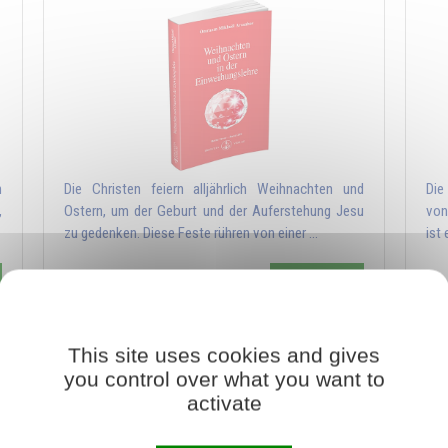
n
Die Christen feiern alljährlich Weihnachten und
Die
,
Ostern, um der Geburt und der Auferstehung Jesu
von
zu gedenken. Diese Feste rühren von einer …
ist
Hinzufügen
€10,80
€12,00
This site uses cookies and gives
Das Licht, lebendiger Geist
you control over what you want to
activate