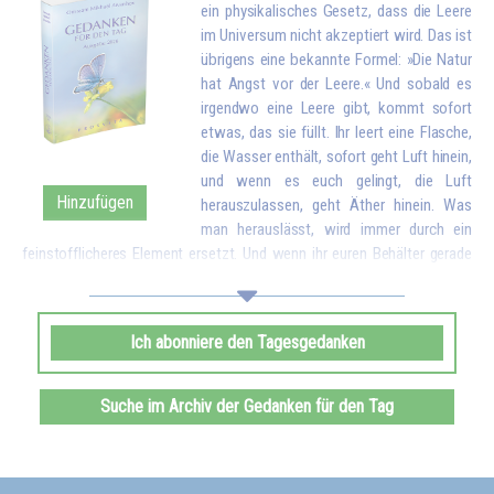
ein physikalisches Gesetz, dass die Leere
im Universum nicht akzeptiert wird. Das ist
übrigens eine bekannte Formel: »Die Natur
hat Angst vor der Leere.« Und sobald es
irgendwo eine Leere gibt, kommt sofort
etwas, das sie füllt. Ihr leert eine Flasche,
die Wasser enthält, sofort geht Luft hinein,
und wenn es euch gelingt, die Luft
Hinzufügen
herauszulassen, geht Äther hinein. Was
man herauslässt, wird immer durch ein
feinstofflicheres Element ersetzt. Und wenn ihr euren Behälter gerade
geleert habt, indem ihr eure Liebe und eure guten Wünsche allen
Geschöpfen gegeben habt, kommt sofort etwas von oben, um euch zu
füllen.*
Ich abonniere den Tagesgedanken
Omraam Mikhaël Aïvanhov
Siehe das Buch
Geistiges und künstlerisches Schaffen
, kapitel VIII
Suche im Archiv der Gedanken für den Tag